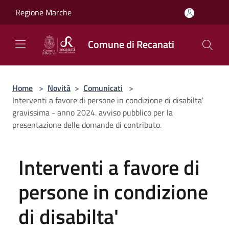
Salta al contenuto principale
Regione Marche
Comune di Recanati
Home
>
Novità
>
Comunicati
>
Interventi a favore di persone in condizione di disabilta'
gravissima - anno 2024. avviso pubblico per la
presentazione delle domande di contributo.
Interventi a favore di
persone in condizione
di disabilta'