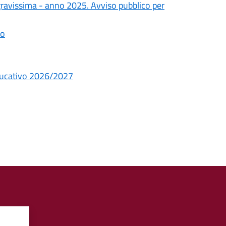
a gravissima - anno 2025. Avviso pubblico per
io
educativo 2026/2027