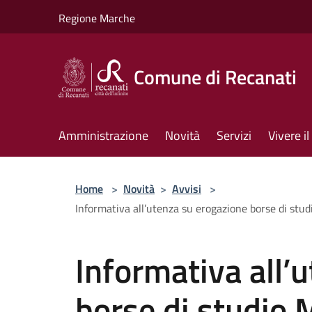
Salta al contenuto principale
Regione Marche
Comune di Recanati
Amministrazione
Novità
Servizi
Vivere 
Home
>
Novità
>
Avvisi
>
Informativa all’utenza su erogazione borse di stu
Informativa all’
borse di studio 