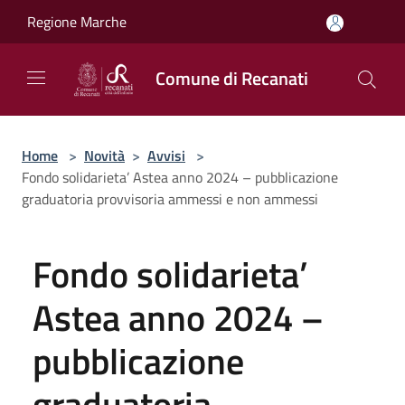
Salta al contenuto principale
Regione Marche
Comune di Recanati
Home
>
Novità
>
Avvisi
>
Fondo solidarieta’ Astea anno 2024 – pubblicazione
graduatoria provvisoria ammessi e non ammessi
Fondo solidarieta’
Astea anno 2024 –
pubblicazione
graduatoria