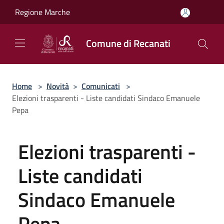
Salta al contenuto principale
Regione Marche
Comune di Recanati
Home
>
Novità
>
Comunicati
>
Elezioni trasparenti - Liste candidati Sindaco Emanuele
Pepa
Elezioni trasparenti -
Liste candidati
Sindaco Emanuele
Pepa