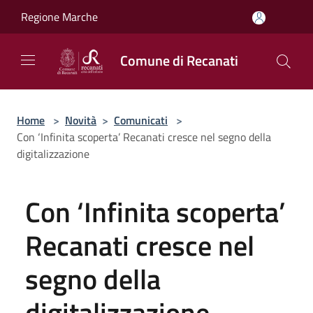
Salta al contenuto principale
Regione Marche
Comune di Recanati
Home
>
Novità
>
Comunicati
>
Con ‘Infinita scoperta’ Recanati cresce nel segno della
digitalizzazione
Con ‘Infinita scoperta’
Recanati cresce nel
segno della
digitalizzazione