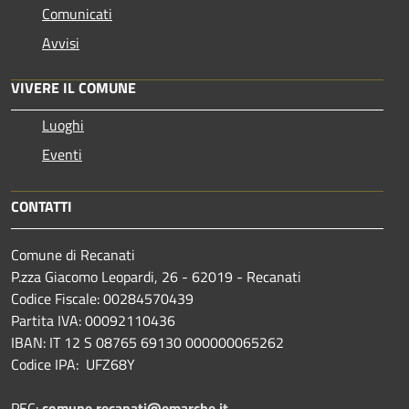
Comunicati
Avvisi
VIVERE IL COMUNE
Luoghi
Eventi
CONTATTI
Comune di Recanati
P.zza Giacomo Leopardi, 26 - 62019 - Recanati
Codice Fiscale: 00284570439
Partita IVA: 00092110436
IBAN: IT 12 S 08765 69130 000000065262
Codice IPA: UFZ68Y
PEC:
comune.recanati@emarche.it