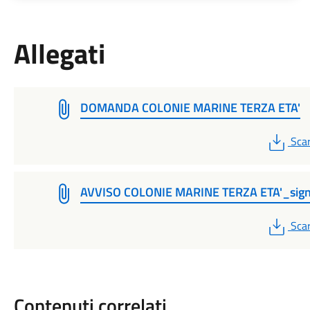
Allegati
DOMANDA COLONIE MARINE TERZA ETA'
PDF
Scar
AVVISO COLONIE MARINE TERZA ETA'_sig
PDF
Scar
Contenuti correlati