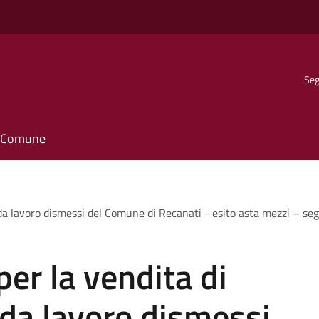
Seg
il Comune
da lavoro dismessi del Comune di Recanati - esito asta mezzi – seg
er la vendita di
da lavoro dismessi