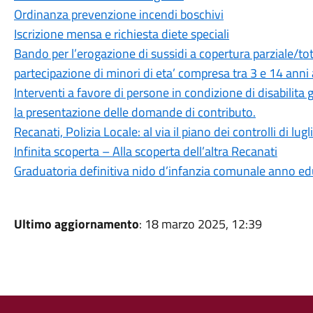
Ordinanza prevenzione incendi boschivi
Iscrizione mensa e richiesta diete speciali
Bando per l’erogazione di sussidi a copertura parziale/tota
partecipazione di minori di eta’ compresa tra 3 e 14 anni 
Interventi a favore di persone in condizione di disabilit
la presentazione delle domande di contributo.
Recanati, Polizia Locale: al via il piano dei controlli di lugl
Infinita scoperta – Alla scoperta dell’altra Recanati
Graduatoria definitiva nido d’infanzia comunale anno 
Ultimo aggiornamento
: 18 marzo 2025, 12:39