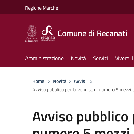
Salta al contenuto principale
Regione Marche
Comune di Recanati
Amministrazione
Novità
Servizi
Vivere 
Home
>
Novità
>
Avvisi
>
Avviso pubblico per la vendita di numero 5 mezzi 
Avviso pubblico p
numero 5 mezzi 