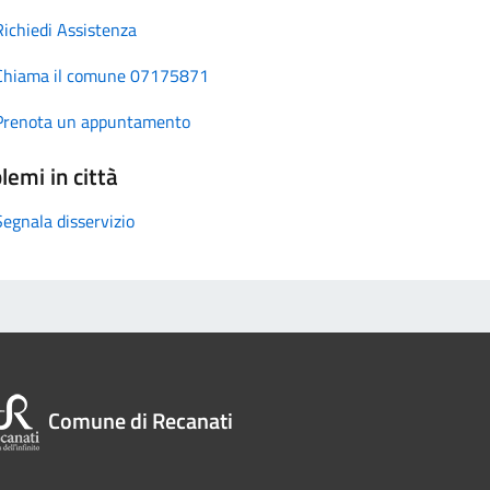
Richiedi Assistenza
Chiama il comune 07175871
Prenota un appuntamento
lemi in città
Segnala disservizio
Comune di Recanati