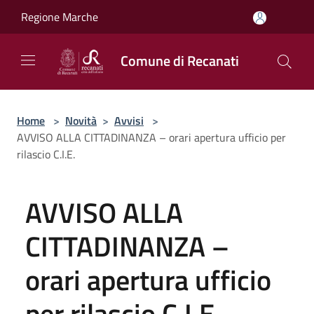
Salta al contenuto principale
Regione Marche
Comune di Recanati
Home
>
Novità
>
Avvisi
>
AVVISO ALLA CITTADINANZA – orari apertura ufficio per
rilascio C.I.E.
AVVISO ALLA
CITTADINANZA –
orari apertura ufficio
per rilascio C.I.E.