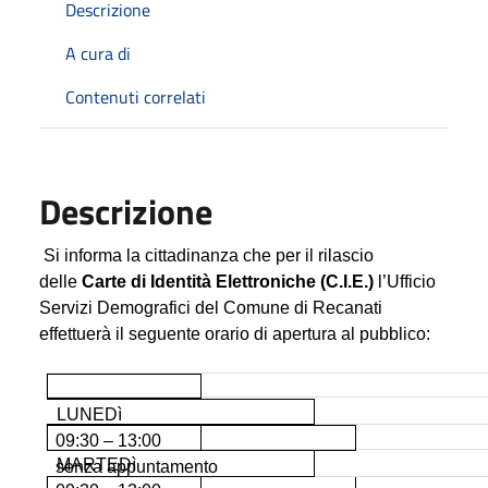
Descrizione
A cura di
Contenuti correlati
Descrizione
Si informa la cittadinanza che per il rilascio
delle
Carte di Identità Elettroniche (C.I.E.)
l’Ufficio
Servizi Demografici del Comune di Recanati
effettuerà il seguente orario di apertura al pubblico:
LUNEDì
09:30 – 13:00
MARTEDì
senza appuntamento