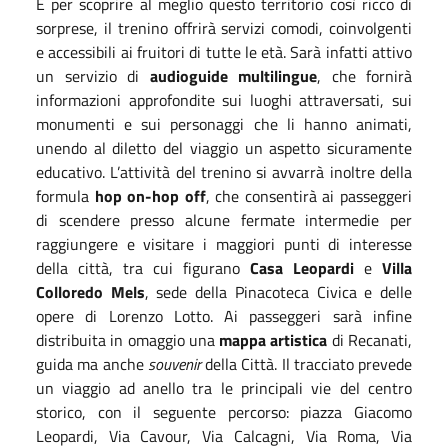
E per scoprire al meglio questo territorio così ricco di
sorprese, il trenino offrirà servizi comodi, coinvolgenti
e accessibili ai fruitori di tutte le età. Sarà infatti attivo
un servizio di
audioguide multilingue
, che fornirà
informazioni approfondite sui luoghi attraversati, sui
monumenti e sui personaggi che li hanno animati,
unendo al diletto del viaggio un aspetto sicuramente
educativo. L’attività del trenino si avvarrà inoltre della
formula
hop on-hop off
, che consentirà ai passeggeri
di scendere presso alcune fermate intermedie per
raggiungere e visitare i maggiori punti di interesse
della città, tra cui figurano
Casa Leopardi
e
Villa
Colloredo Mels
, sede della Pinacoteca Civica e delle
opere di Lorenzo Lotto. Ai passeggeri sarà infine
distribuita in omaggio una
mappa artistica
di Recanati,
guida ma anche
souvenir
della Città. Il tracciato prevede
un viaggio ad anello tra le principali vie del centro
storico, con il seguente percorso: piazza Giacomo
Leopardi, Via Cavour, Via Calcagni, Via Roma, Via