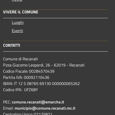
VIVERE IL COMUNE
Luoghi
Eventi
CONTATTI
Comune di Recanati
P.zza Giacomo Leopardi, 26 - 62019 - Recanati
Codice Fiscale: 00284570439
Partita IVA: 00092110436
IBAN: IT 12 S 08765 69130 000000065262
Codice IPA: UFZ68Y
PEC:
comune.recanati@emarche.it
Email:
municipio@comune.recanati.mc.it
Centralino Unico: 07175871