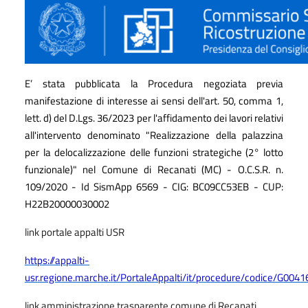
E’ stata pubblicata la Procedura negoziata previa
manifestazione di interesse ai sensi dell'art. 50, comma 1,
lett. d) del D.Lgs. 36/2023 per l'affidamento dei lavori relativi
all'intervento denominato "Realizzazione della palazzina
per la delocalizzazione delle funzioni strategiche (2° lotto
funzionale)" nel Comune di Recanati (MC) - O.C.S.R. n.
109/2020 - Id SismApp 6569 - CIG: BC09CC53EB - CUP:
H22B20000030002
link portale appalti USR
https://appalti-
usr.regione.marche.it/PortaleAppalti/it/procedure/codice/G0041
link amministrazione trasparente comune di Recanati