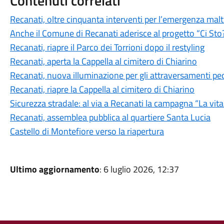
Contenuti correlati
Recanati, oltre cinquanta interventi per l’emergenza ma
Anche il Comune di Recanati aderisce al progetto “Ci Sto
Recanati, riapre il Parco dei Torrioni dopo il restyling
Recanati, aperta la Cappella al cimitero di Chiarino
Recanati, nuova illuminazione per gli attraversamenti pe
Recanati, riapre la Cappella al cimitero di Chiarino
Sicurezza stradale: al via a Recanati la campagna “La vit
Recanati, assemblea pubblica al quartiere Santa Lucia
Castello di Montefiore verso la riapertura
Ultimo aggiornamento
: 6 luglio 2026, 12:37