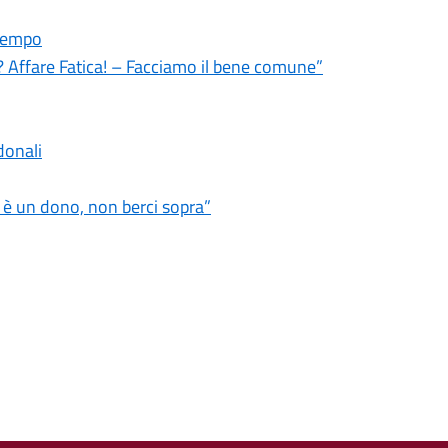
ltempo
? Affare Fatica! – Facciamo il bene comune”
donali
a è un dono, non berci sopra”