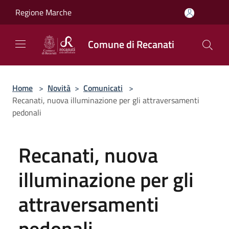
Salta al contenuto principale
Regione Marche
Comune di Recanati
Home
>
Novità
>
Comunicati
>
Recanati, nuova illuminazione per gli attraversamenti
pedonali
Recanati, nuova
illuminazione per gli
attraversamenti
pedonali