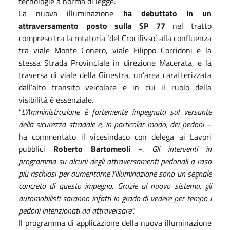
tecnologie a norma di legge.
La nuova illuminazione
ha debuttato in un
attraversamento posto sulla SP 77
nel tratto
compreso tra la rotatoria ‘del Crocifisso’, alla confluenza
tra viale Monte Conero, viale Filippo Corridoni e la
stessa Strada Provinciale in direzione Macerata, e la
traversa di viale della Ginestra, un’area caratterizzata
dall’alto transito veicolare e in cui il ruolo della
visibilità è essenziale.
“
L’Amministrazione è fortemente impegnata sul versante
della sicurezza stradale e, in particolar modo, dei pedoni
–
ha commentato il vicesindaco con delega ai Lavori
pubblici
Roberto Bartomeoli
-.
Gli interventi in
programma su alcuni degli attraversamenti pedonali a raso
più rischiosi per aumentarne l’illuminazione sono un segnale
concreto di questo impegno. Grazie al nuovo sistema, gli
automobilisti saranno infatti in grado di vedere per tempo i
pedoni intenzionati ad attraversare”.
Il programma di applicazione della nuova illuminazione