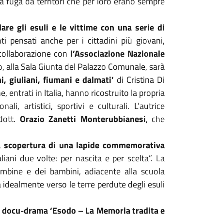
la fuga da territori che per loro erano sempre
re gli esuli e le vittime con una serie di
pensati anche per i cittadini più giovani,
 collaborazione con
l’Associazione Nazionale
o, alla Sala Giunta del Palazzo Comunale, sarà
ani, giuliani, fiumani e dalmati’
di Cristina Di
he, entrati in Italia, hanno ricostruito la propria
i, artistici, sportivi e culturali. L’autrice
dott.
Orazio Zanetti Monterubbianesi
, che
a scopertura di una lapide commemorativa
aliani due volte: per nascita e per scelta”. La
ambine e dei bambini, adiacente alla scuola
a idealmente verso le terre perdute degli esuli
il docu-drama ‘Esodo – La Memoria tradita e