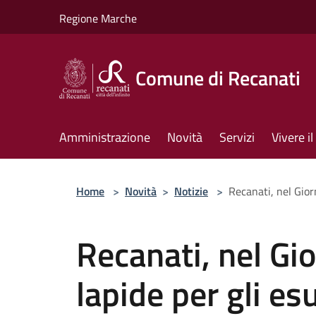
Salta al contenuto principale
Regione Marche
Comune di Recanati
Amministrazione
Novità
Servizi
Vivere 
Home
>
Novità
>
Notizie
>
Recanati, nel Giorn
Recanati, nel Gi
lapide per gli esul