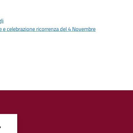
li
e celebrazione ricorrenza del 4 Novembre
?