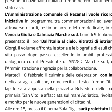
persone di nazionalità italiana furono determinanti per 
stati casa.
L’Amministrazione comunale di Recanati vuole ricorda
iniziative
in programma tra commemorazioni ed eventi 
attraverso ricordi, testimonianze e letture dedicate, in
Venezia Giulia e Dalmazia Marche sud
. Lunedì 9 febbrai
presentato il libro ‘
Dall’Italia al cielo. Ritratti di istri
Giorgi. Il volume affronta le storie e le biografie di esuli c
vita passo dopo passo, eccellendo in ambiti professional
dialogherà con il Presidente di ANVGD Marche sud, 
l’Amministrazione ringrazia per la collaborazione.
Martedì 10 febbraio il culmine delle celebrazioni
con l
dedicata agli esuli che, come recita il testo, furono “it
lapide sarà apposta nella piazzetta Belvedere delle b
primaria ‘San Vito’ e affacciata sul mare Adriatico, rivolt
e monito per le nuove generazioni di cittadini.
Alle ore 18, presso il Cinema Sala Gigli,
sarà proiettato 