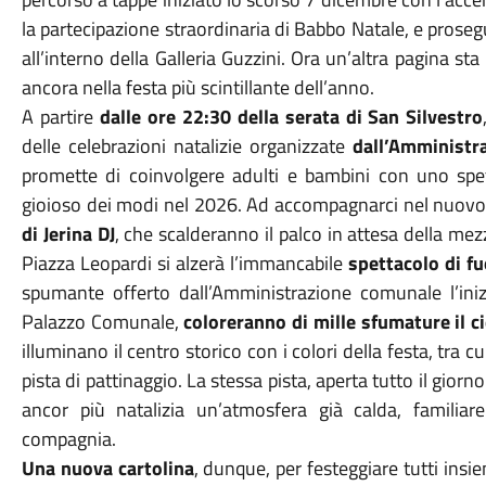
la partecipazione straordinaria di Babbo Natale, e proseg
all’interno della Galleria Guzzini. Ora un’altra pagina s
ancora nella festa più scintillante dell’anno.
A partire
dalle ore 22:30 della serata di San Silvestro
delle celebrazioni natalizie organizzate
dall’Amministr
promette di coinvolgere adulti e bambini con uno spet
gioioso dei modi nel 2026. Ad accompagnarci nel nuov
di Jerina DJ
, che scalderanno il palco in attesa della me
Piazza Leopardi si alzerà l’immancabile
spettacolo di fuo
spumante offerto dall’Amministrazione comunale l’inizi
Palazzo Comunale,
coloreranno di mille sfumature il ci
illuminano il centro storico con i colori della festa, tra 
pista di pattinaggio. La stessa pista, aperta tutto il gior
ancor più natalizia un’atmosfera già calda, familiar
compagnia.
Una nuova cartolina
, dunque, per festeggiare tutti insi