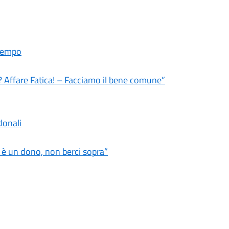
ltempo
? Affare Fatica! – Facciamo il bene comune”
donali
a è un dono, non berci sopra”