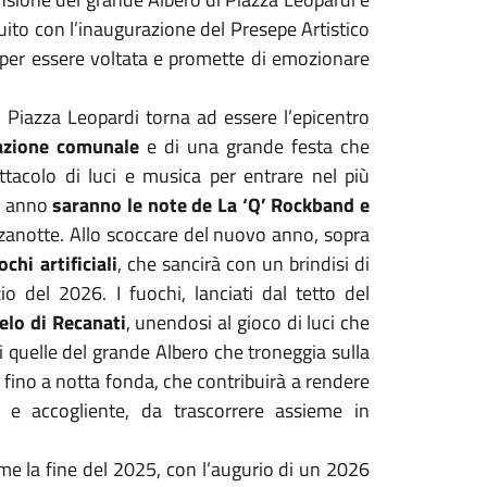
uito con l’inaugurazione del Presepe Artistico
ta per essere voltata e promette di emozionare
, Piazza Leopardi torna ad essere l’epicentro
azione comunale
e di una grande festa che
tacolo di luci e musica per entrare nel più
o anno
saranno le note de La ‘Q’ Rockband e
zzanotte. Allo scoccare del nuovo anno, sopra
chi artificiali
, che sancirà con un brindisi di
o del 2026. I fuochi, lanciati dal tetto del
elo di Recanati
, unendosi al gioco di luci che
cui quelle del grande Albero che troneggia sulla
no fino a notta fonda, che contribuirà a rendere
e e accogliente, da trascorrere assieme in
eme la fine del 2025, con l’augurio di un 2026