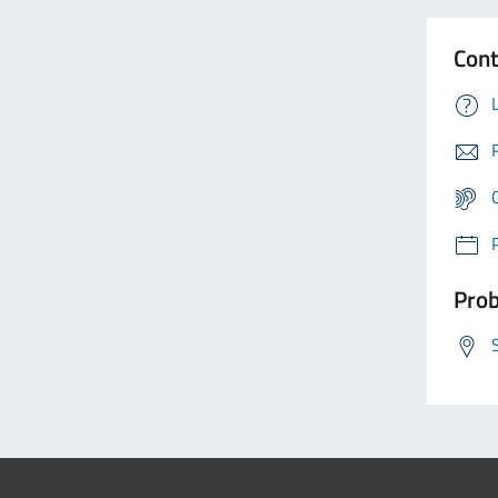
Cont
Prob