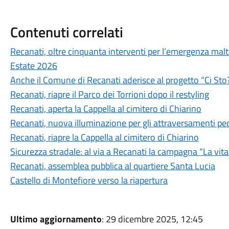
Contenuti correlati
Recanati, oltre cinquanta interventi per l’emergenza ma
Estate 2026
Anche il Comune di Recanati aderisce al progetto “Ci Sto
Recanati, riapre il Parco dei Torrioni dopo il restyling
Recanati, aperta la Cappella al cimitero di Chiarino
Recanati, nuova illuminazione per gli attraversamenti pe
Recanati, riapre la Cappella al cimitero di Chiarino
Sicurezza stradale: al via a Recanati la campagna “La vit
Recanati, assemblea pubblica al quartiere Santa Lucia
Castello di Montefiore verso la riapertura
Ultimo aggiornamento
: 29 dicembre 2025, 12:45