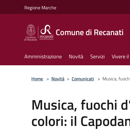
Salta al contenuto principale
Regione Marche
Comune di Recanati
Amministrazione
Novità
Servizi
Vivere 
Home
>
Novità
>
Comunicati
>
Musica, fuochi
Musica, fuochi d’a
colori: il Capoda