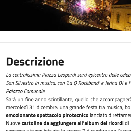
Descrizione
La centralissima Piazza Leopardi sarà epicentro delle celebr
San Silvestro in musica, con ‘La Q Rockband’ e Jerina DJ e l
Palazzo Comunale.
Sarà un fine anno scintillante, quello che accompagne
mercoledì 31 dicembre: una grande festa tra musica, boll
emozionante spettacolo pirotecnico
lanciato direttame
Nuove
cartoline da aggiungere all’album dei ricordi
di 
percorso a tappe iniziato lo scorso 7 dicembre con l’acc