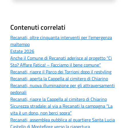
Contenuti correlati
Recanati, oltre cinquanta interventi per l’emergenza
maltempo
Estate 2026
Anche il Comune di Recanati aderisce al progetto “Ci
Sto? Affare Fatica! – Facciamo il bene comune”
Recanati, riapre il Parco dei Torrioni dopo il restyling
Recanati, aperta la Cappella al cimitero di Chiarino
Recanati, nuova illuminazione per gli attraversamenti
pedonali
Recanati, riapre la Cappella al cimitero di Chiarino
Sicurezza stradale: al via a Recanati la campagna “La
vita è un dono, non berci sopra”
Recanati, assemblea pubblica al quartiere Santa Lucia
Castello di Montefiore verso la riapertura