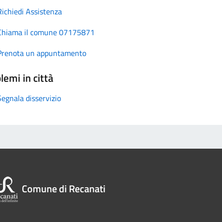
Richiedi Assistenza
Chiama il comune 07175871
Prenota un appuntamento
lemi in città
Segnala disservizio
Comune di Recanati