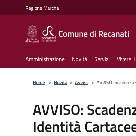
Salta al contenuto principale
Regione Marche
Comune di Recanati
Amministrazione
Novità
Servizi
Vivere 
Home
>
Novità
>
Avvisi
>
AVVISO: Scadenza va
AVVISO: Scadenza
Identità Cartace