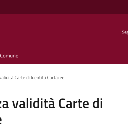
Seg
il Comune
lidità Carte di Identità Cartacee
 validità Carte di
e