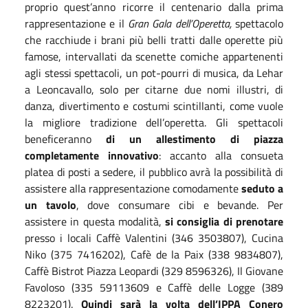
proprio quest’anno ricorre il centenario dalla prima
rappresentazione e il
Gran Gala dell’Operetta,
spettacolo
che racchiude i brani più belli tratti dalle operette più
famose, intervallati da scenette comiche appartenenti
agli stessi spettacoli, un pot-pourri di musica, da Lehar
a Leoncavallo, solo per citarne due nomi illustri, di
danza, divertimento e costumi scintillanti, come vuole
la migliore tradizione dell’operetta. Gli spettacoli
beneficeranno
di un allestimento di piazza
completamente innovativo
: accanto alla consueta
platea di posti a sedere, il pubblico avrà la possibilità di
assistere alla rappresentazione comodamente
seduto a
un tavolo
, dove consumare cibi e bevande. Per
assistere in questa modalità,
si consiglia di prenotare
presso i locali Caffè Valentini (346 3503807), Cucina
Niko (375 7416202), Cafè de la Paix (338 9834807),
Caffè Bistrot Piazza Leopardi (329 8596326), Il Giovane
Favoloso (335 59113609 e Caffè delle Logge (389
8223201).
Quindi sarà la volta dell’IPPA Conero