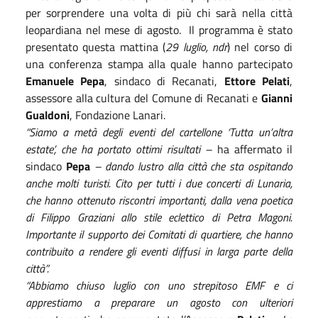
per sorprendere una volta di più chi sarà nella città
leopardiana nel mese di agosto.
Il programma è stato
presentato questa mattina (
29 luglio, ndr
) nel corso di
una conferenza stampa alla quale hanno partecipato
Emanuele Pepa
, sindaco di Recanati,
Ettore Pelati
,
assessore alla cultura del Comune di Recanati e
Gianni
Gualdoni
, Fondazione Lanari.
“Siamo a metà degli eventi del cartellone ‘Tutta un’altra
estate’, che ha portato ottimi risultati –
ha affermato il
sindaco
Pepa
– dando lustro alla città che sta ospitando
anche molti turisti. Cito per tutti i due concerti di Lunaria,
che hanno ottenuto riscontri importanti, dalla vena poetica
di Filippo Graziani allo stile eclettico di Petra Magoni.
Importante il supporto dei Comitati di quartiere, che hanno
contribuito a rendere gli eventi diffusi in larga parte della
città”.
“Abbiamo chiuso luglio con uno strepitoso EMF e ci
apprestiamo a preparare un agosto con ulteriori