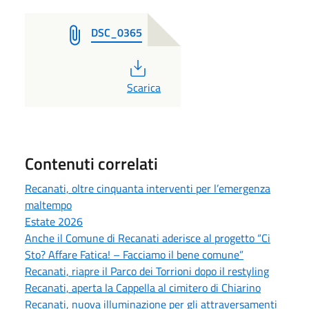
DSC_0365
PDF
Scarica
Contenuti correlati
Recanati, oltre cinquanta interventi per l’emergenza
maltempo
Estate 2026
Anche il Comune di Recanati aderisce al progetto “Ci
Sto? Affare Fatica! – Facciamo il bene comune”
Recanati, riapre il Parco dei Torrioni dopo il restyling
Recanati, aperta la Cappella al cimitero di Chiarino
Recanati, nuova illuminazione per gli attraversamenti