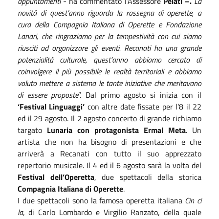
appuntamenti
- ha commentato l’Assessore
Pelati –.
La
novità di quest’anno riguarda la rassegna di operette, a
cura della Compagnia Italiana di Operette e Fondazione
Lanari, che ringraziamo per la tempestività con cui siamo
riusciti ad organizzare gli eventi. Recanati ha una grande
potenzialità culturale, quest’anno abbiamo cercato di
coinvolgere il più possibile le realtà territoriali e abbiamo
voluto mettere a sistema le tante iniziative che meritavano
di essere proposte
”. Dal primo agosto si inizia con il
‘Festival Linguaggi’
con altre date fissate per l’8 il 22
ed il 29 agosto. Il 2 agosto concerto di grande richiamo
targato
Lunaria con protagonista Ermal Meta
. Un
artista che non ha bisogno di presentazioni e che
arriverà a Recanati con tutto il suo apprezzato
repertorio musicale. Il 4 ed il 6 agosto sarà la volta del
Festival dell’Operetta
,
due spettacoli della storica
Compagnia Italiana di Operette
.
I due spettacoli sono la famosa operetta italiana
Cin ci
la,
di Carlo Lombardo e Virgilio Ranzato, della quale