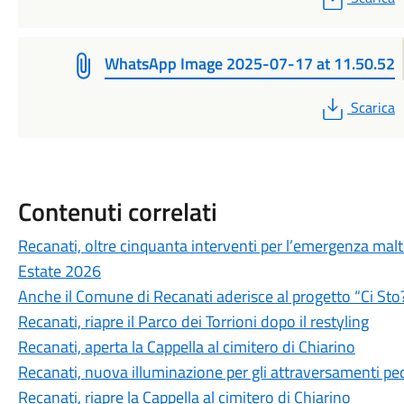
WhatsApp Image 2025-07-17 at 11.50.52
PDF
Scarica
Contenuti correlati
Recanati, oltre cinquanta interventi per l’emergenza ma
Estate 2026
Anche il Comune di Recanati aderisce al progetto “Ci Sto
Recanati, riapre il Parco dei Torrioni dopo il restyling
Recanati, aperta la Cappella al cimitero di Chiarino
Recanati, nuova illuminazione per gli attraversamenti pe
Recanati, riapre la Cappella al cimitero di Chiarino