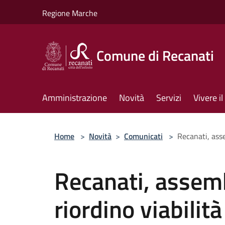
Salta al contenuto principale
Regione Marche
Comune di Recanati
Amministrazione
Novità
Servizi
Vivere 
Home
>
Novità
>
Comunicati
>
Recanati, asse
Recanati, assem
riordino viabilità