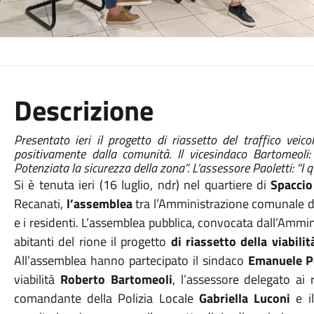
Descrizione
Presentato ieri il progetto di riassetto del traffico veic
positivamente dalla comunità. Il vicesindaco Bartomeoli:
Potenziata la sicurezza della zona”. L’assessore Paoletti: “I qu
Si è tenuta ieri (16 luglio, ndr) nel quartiere di
Spaccio
Recanati,
l’assemblea
tra l’Amministrazione comunale del
e i residenti. L’assemblea pubblica, convocata dall’Ammini
abitanti del rione il progetto
di riassetto della viabilit
All’assemblea hanno partecipato il sindaco
Emanuele P
viabilità
Roberto Bartomeoli
, l’assessore delegato ai 
comandante della Polizia Locale
Gabriella Luconi
e i