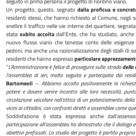
seguito in prima persona il progetto di riordino viario.
Un progetto, questo, segnato
dalla proficua e concret
residenti stessi, che hanno richiesto al Comune, negli sc
snellire il traffico nelle vie interne del quartiere, segna
stata
subito accolta
dall’Ente, che ha studiato, anche c
nuovo flusso viario che tenesse conto delle esigenze de
pedoni, ma anche una razionalizzazione degli stalli di sos
residenti che hanno espresso
particolare apprezzamento
“
L’Amministrazione è felice di proseguire sulla strada
della 
l’assemblea di ieri, molto seguita e partecipata dai resi
Bartomeoli
–.
Abbiamo accolto positivamente la richiesta
potere e dovere venire incontro alle loro necessità, punt
circolazione veicolare nell’ottica di un potenziamento della
vicini ai cittadini, con confronti diretti e assemblee come quell
Soddisfazione è stata espressa anche dall’asses
partecipazione all’assemblea ha dimostrato che il dialogo e
obiettivi prefissati. Lo studio del progetto è partito propr