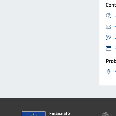
Cont
Prob