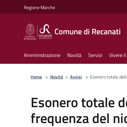
Salta al contenuto principale
Regione Marche
Comune di Recanati
Amministrazione
Novità
Servizi
Vivere 
Home
>
Novità
>
Avvisi
>
Esonero totale del
Esonero totale de
frequenza del ni