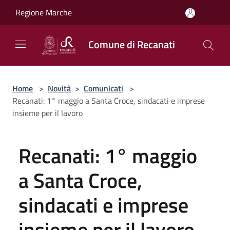
Salta al contenuto principale
Regione Marche
Comune di Recanati
Home
>
Novità
>
Comunicati
>
Recanati: 1° maggio a Santa Croce, sindacati e imprese
insieme per il lavoro
Recanati: 1° maggio
a Santa Croce,
sindacati e imprese
insieme per il lavoro