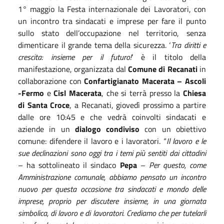
1° maggio la Festa internazionale dei Lavoratori, con
un incontro tra sindacati e imprese per fare il punto
sullo stato dell’occupazione nel territorio, senza
dimenticare il grande tema della sicurezza. ‘
Tra diritti e
crescita: insieme per il futuro!
’ è il titolo della
manifestazione, organizzata dal
Comune di Recanati
in
collaborazione con
Confartigianato Macerata – Ascoli
-Fermo
e
Cisl Macerata
, che si terrà presso la
Chiesa
di Santa Croce
, a Recanati, giovedì prossimo a partire
dalle ore 10:45 e che vedrà coinvolti sindacati e
aziende in un
dialogo condiviso
con un obiettivo
comune: difendere il lavoro e i lavoratori. “
Il lavoro e le
sue declinazioni sono oggi tra i temi più sentiti dai cittadini
– ha sottolineato il sindaco
Pepa
–
Per questo, come
Amministrazione comunale, abbiamo pensato un incontro
nuovo per questa occasione tra sindacati e mondo delle
imprese, proprio per discutere insieme, in una giornata
simbolica, di lavoro e di lavoratori. Crediamo che per tutelarli