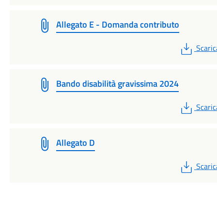
Allegato E - Domanda contributo
PDF
Scaric
Bando disabilità gravissima 2024
PDF
Scaric
Allegato D
PDF
Scaric