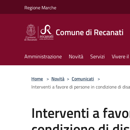
Salta al contenuto principale
Regione Marche
Comune di Recanati
Amministrazione
Novità
Servizi
Vivere 
Home
>
Novità
>
Comunicati
>
Interventi a favore di persone in condizione di di
Interventi a favo
condizione di dis