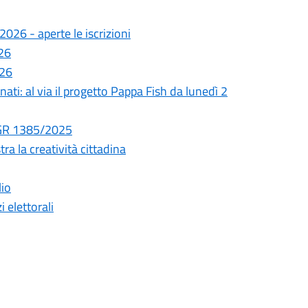
2026 - aperte le iscrizioni
026
026
ati: al via il progetto Pappa Fish da lunedì 2
a DGR 1385/2025
ra la creatività cittadina
lio
 elettorali