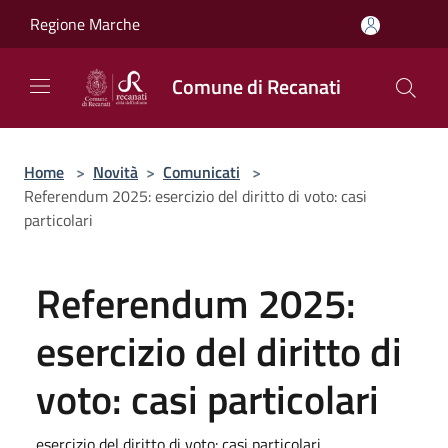
Salta al contenuto principale
Regione Marche
Comune di Recanati
Home
>
Novità
>
Comunicati
>
Referendum 2025: esercizio del diritto di voto: casi
particolari
Referendum 2025:
esercizio del diritto di
voto: casi particolari
esercizio del diritto di voto: casi particolari