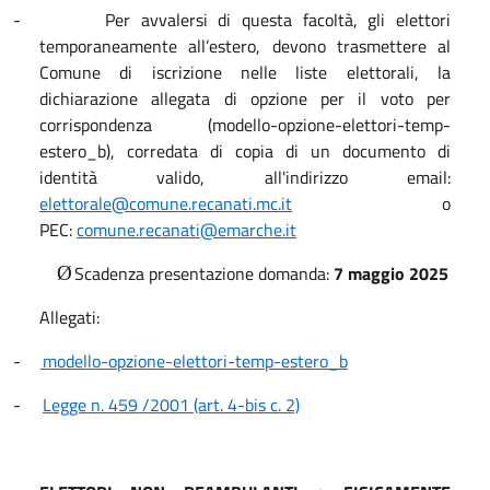
-
Per avvalersi di questa facoltà, gli elettori
temporaneamente all’estero, devono trasmettere al
Comune di iscrizione nelle liste elettorali, la
dichiarazione allegata di opzione per il voto per
corrispondenza (modello-opzione-elettori-temp-
estero_b), corredata di copia di un documento di
identità valido, all'indirizzo email:
elettorale@comune.recanati.mc.it
o
PEC:
comune.recanati@emarche.it
Scadenza presentazione domanda:
7 maggio 2025
Ø
Allegati:
-
modello-opzione-elettori-temp-estero_b
-
Legge n. 459 /2001 (art. 4-bis c. 2)