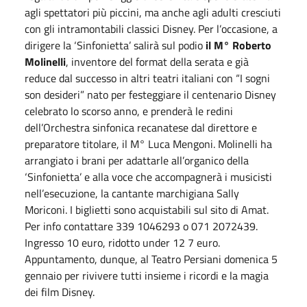
agli spettatori più piccini, ma anche agli adulti cresciuti
con gli intramontabili classici Disney. Per l’occasione, a
dirigere la ‘Sinfonietta’ salirà sul podio
il M° Roberto
Molinelli
, inventore del format della serata e già
reduce dal successo in altri teatri italiani con “I sogni
son desideri” nato per festeggiare il centenario Disney
celebrato lo scorso anno, e prenderà le redini
dell’Orchestra sinfonica recanatese dal direttore e
preparatore titolare, il M° Luca Mengoni. Molinelli ha
arrangiato i brani per adattarle all’organico della
‘Sinfonietta’ e alla voce che accompagnerà i musicisti
nell’esecuzione, la cantante marchigiana Sally
Moriconi. I biglietti sono acquistabili sul sito di Amat.
Per info contattare 339 1046293 o 071 2072439.
Ingresso 10 euro, ridotto under 12 7 euro.
Appuntamento, dunque, al Teatro Persiani domenica 5
gennaio per rivivere tutti insieme i ricordi e la magia
dei film Disney.