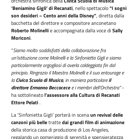
orchestra sinfonica della
Civica Scuola di Musica
‘Beniamino Gigli’ di Recanati
, nello spettacolo
“I sogni
son desideri – Cento anni della Disney”
, diretta dalla
bacchetta del direttore e compositore anconetano
Roberto Molinelli
e accompagnata dalla voce di
Sally
Moriconi
.
“
Siamo molto soddisfatti della collaborazione fra
un’istituzione come Molinelli e la Sinfonietta Gigli e siamo
particolarmente orgogliosi di averla caldeggiata fin dal
principio. Ringrazio il Maestro Molinelli e il suo entourage e
la
Civica Scuola di Musica
, in maniera particolare
il
direttore Ermanno Beccacece
e i membri dell’Orchestra”
-
ha sottolineato
l’assessore alla Cultura di Recanati
Ettore Pelati
.
La ‘Sinfonietta Gigli’ porterà in scena
un revival delle
canzoni più belle
tratte
dai grandi film di animazione
della storica casa di produzione di Los Angeles,
regalando un pomeriggio di serenità e spensieratezza