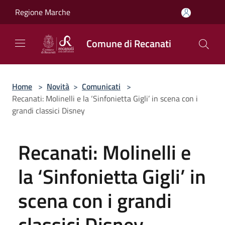
Salta al contenuto principale
Regione Marche
Comune di Recanati
Home
>
Novità
>
Comunicati
>
Recanati: Molinelli e la ‘Sinfonietta Gigli’ in scena con i
grandi classici Disney
Recanati: Molinelli e
la ‘Sinfonietta Gigli’ in
scena con i grandi
classici Disney