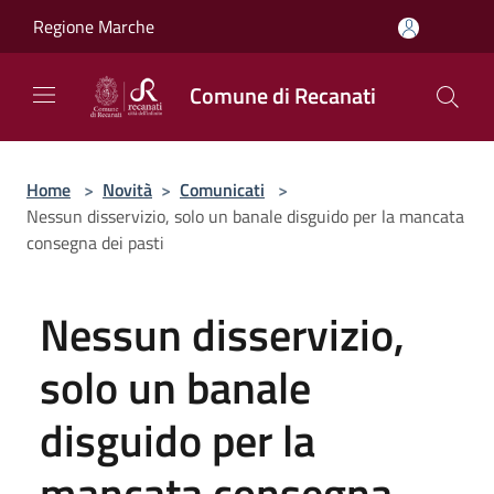
Salta al contenuto principale
Regione Marche
Comune di Recanati
Home
>
Novità
>
Comunicati
>
Nessun disservizio, solo un banale disguido per la mancata
consegna dei pasti
Nessun disservizio,
solo un banale
disguido per la
mancata consegna