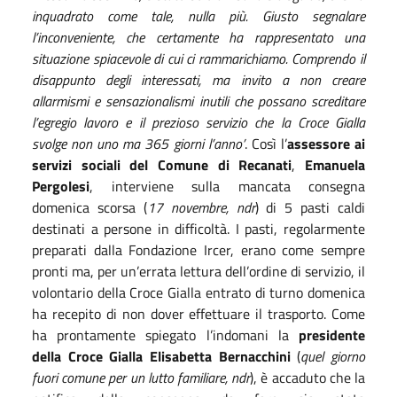
inquadrato come tale, nulla più. Giusto segnalare
l’inconveniente, che certamente ha rappresentato una
situazione spiacevole di cui ci rammarichiamo. Comprendo il
disappunto degli interessati, ma invito a non creare
allarmismi e sensazionalismi inutili che possano screditare
l’egregio lavoro e il prezioso servizio che la Croce Gialla
svolge non uno ma 365 giorni l’anno’
. Così l’
assessore ai
servizi sociali del Comune di Recanati
,
Emanuela
Pergolesi
, interviene sulla mancata consegna
domenica scorsa (
17 novembre, ndr
) di 5 pasti caldi
destinati a persone in difficoltà. I pasti, regolarmente
preparati dalla Fondazione Ircer, erano come sempre
pronti ma, per un’errata lettura dell’ordine di servizio, il
volontario della Croce Gialla entrato di turno domenica
ha recepito di non dover effettuare il trasporto. Come
ha prontamente spiegato l’indomani la
presidente
della Croce Gialla Elisabetta Bernacchini
(
quel giorno
fuori comune per un lutto familiare, ndr
), è accaduto che la