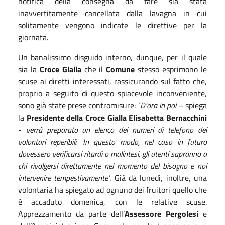
notifica della consegna da fare sia stata
inavvertitamente cancellata dalla lavagna in cui
solitamente vengono indicate le direttive per la
giornata.
Un banalissimo disguido interno, dunque, per il quale
sia la
Croce Gialla
che il
Comune
stesso esprimono le
scuse ai diretti interessati, rassicurando sul fatto che,
proprio a seguito di questo spiacevole inconveniente,
sono già state prese contromisure: ‘
D’ora in poi
– spiega
la
Presidente della Croce Gialla Elisabetta Bernacchini
-
verrà preparato un elenco dei numeri di telefono dei
volontari reperibili. In questo modo, nel caso in futuro
dovessero verificarsi ritardi o malintesi, gli utenti sapranno a
chi rivolgersi direttamente nel momento del bisogno e noi
intervenire tempestivamente’
. Già da lunedì, inoltre, una
volontaria ha spiegato ad ognuno dei fruitori quello che
è accaduto domenica, con le relative scuse.
Apprezzamento da parte dell’
Assessore Pergolesi
e