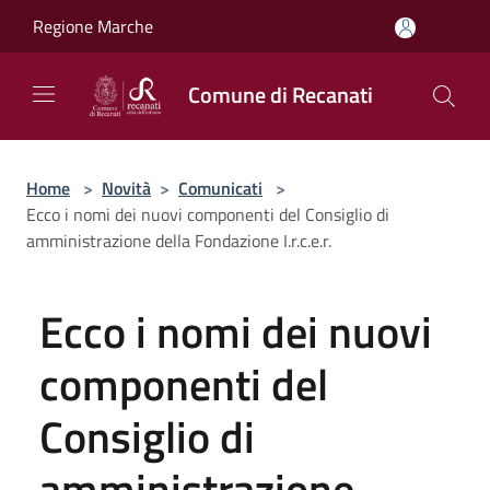
Salta al contenuto principale
Regione Marche
Comune di Recanati
Home
>
Novità
>
Comunicati
>
Ecco i nomi dei nuovi componenti del Consiglio di
amministrazione della Fondazione I.r.c.e.r.
Ecco i nomi dei nuovi
componenti del
Consiglio di
amministrazione