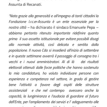
Assunta di Recanati.
“Nata grazie alla generosità e all’impegno di tanti cittadini
la
Fondazione I.r.c.er-Assunta è un ente
essenziale
per
la
nostra città –
ha dichiarato il sindaco Emanuele Pepa
–
abbiamo
pertanto ritenuto
importante ridefinire
quanto
prima
il suo assetto istituzionale per
evitare
possibili
disagi
all
a normale
attività
,
così delicat
a
e sentit
a dal
la
popolazione.
Il nuovo Cda si insedierà all’inizio di settembre
e in queste settimane avverrà il passaggio di
consegna tra
i
vecchi e i nuovi amministratori. Al di là dei risultati
elettorali ottenuti dalle forze politiche che hanno sostenuto
la mia candidatura, ho voluto individuare persone con
esperienza e competenza nel settore
,
in grado di
gestire
bene l’attività a favore degli ospiti delle strutture
assistenziali
e che nel contempo
avessero
anche la
capacità, la lungimiranza e l’audacia di guardare al futuro
dell’Ente,
per l’
ampliamento dei servizi e
l’
adeguamento alle