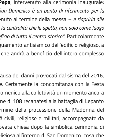
Pepa
, intervenuto alla cerimonia inaugurale:
i San Domenico è un punto di riferimento per la
enuto al termine della messa –
e riaprirla alle
e la centralità che le spetta, non solo come luogo
cio di tutto il centro storico”
. Particolarmente
guamento antisismico dell’edificio religioso, a
a che andrà a beneficio dell’intero complesso
a causa dei danni provocati dal sisma del 2016,
re. Certamente la concomitanza con la Festa
n Domenico alla collettività un momento ancora
one di 108 recanatesi alla battaglia di Lepanto
rmine della processione della Madonna del
à civili, religiose e militari, accompagnate da
novata chiesa dopo la simbolica cerimonia di
eligiosa all’interno di San Domenico, cosa che