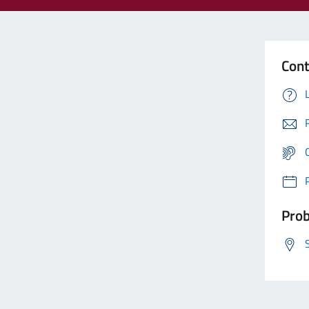
Cont
Prob