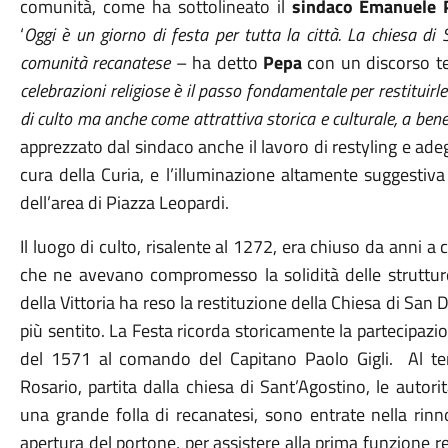
comunità, come ha sottolineato il
sindaco Emanuele 
‘
Oggi è un giorno di festa per tutta la città. La chiesa d
comunità recanatese
– ha detto
Pepa
con un discorso t
celebrazioni religiose è il passo fondamentale per restituirl
di culto ma anche come attrattiva storica e culturale, a benefi
apprezzato dal sindaco anche il lavoro di restyling e ade
cura della Curia, e l’illuminazione altamente suggestiv
dell’area di Piazza Leopardi.
Il luogo di culto, risalente al 1272, era chiuso da anni 
che ne avevano compromesso la solidità delle struttu
della Vittoria ha reso la restituzione della Chiesa di Sa
più sentito. La Festa ricorda storicamente la partecipazi
del 1571 al comando del Capitano Paolo Gigli. Al te
Rosario, partita dalla chiesa di Sant’Agostino, le autorit
una grande folla di recanatesi, sono entrate nella rin
apertura del portone, per assistere alla prima funzione r