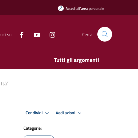
Accedi all'area personale
uici su
Cerca
Tutti gli argomenti
ittà”
Condividi
Vedi azioni
Categorie: