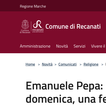
Salta al contenuto principale
Regione Marche
Comune di Recanati
Amministrazione
Novità
Servizi
Vivere 
Home
>
Novità
>
Comunicati
>
Religione
>
Emanuele Pepa: 
domenica, una fe