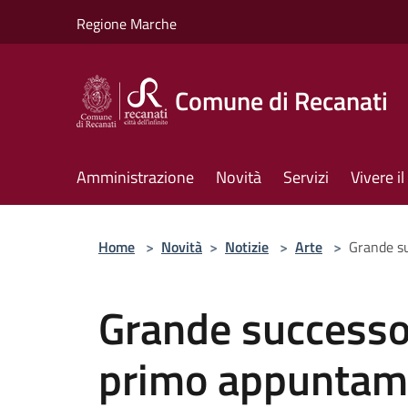
Salta al contenuto principale
Regione Marche
Comune di Recanati
Amministrazione
Novità
Servizi
Vivere 
Home
>
Novità
>
Notizie
>
Arte
>
Grande su
Grande successo 
primo appuntame