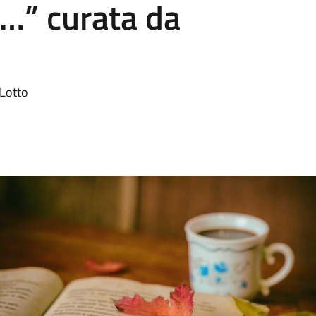
i…” curata da
 Lotto