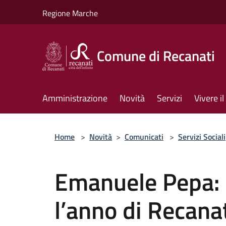
Salta al contenuto principale
Regione Marche
Comune di Recanati
Amministrazione
Novità
Servizi
Vivere 
Home
>
Novità
>
Comunicati
>
Servizi Sociali
Emanuele Pepa: 
l’anno di Recana