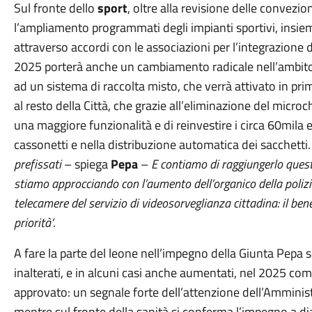
Sul fronte dello
sport
, oltre alla revisione delle convezio
l’ampliamento programmati degli impianti sportivi, insieme 
attraverso accordi con le associazioni per l’integrazione d
2025 porterà anche un cambiamento radicale nell’ambit
ad un sistema di raccolta misto, che verrà attivato in prim
al resto della Città, che grazie all’eliminazione del microc
una maggiore funzionalità e di reinvestire i circa 60mila e
cassonetti e nella distribuzione automatica dei sacchetti.
prefissati
– spiega
Pepa
–
E contiamo di raggiungerlo quest
stiamo approcciando con l’aumento dell’organico della polizi
telecamere del servizio di videosorveglianza cittadina: il ben
priorità’
.
A fare la parte del leone nell’impegno della Giunta Pepa 
inalterati, e in alcuni casi anche aumentati, nel 2025 com
approvato: un segnale forte dell’attenzione dell’Amminist
mentre sul fronte della sanità si conferma l’impegno a di