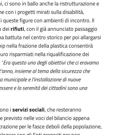
ni, ci sono in ballo anche la ristrutturazione e
con i progetti mirati sulla disabilità,
i queste figure con ambienti di incontro. Il
o dei
rifiuti
, con il già annunciato passaggio
a battuta nel centro storico per poi allargarsi
hip nella frazione della plastica consentirà
uro risparmiati nella riqualificazione dei
 ‘
Era questo uno degli obiettivi che ci eravamo
’anno, insieme al tema della sicurezza che
a municipale e l’installazione di nuove
essere e la serenità dei cittadini sono una
sono i
servizi sociali
, che resteranno
e previsto nelle voci del bilancio appena
razione per le fasce deboli della popolazione,
alogare con gli Enti preposti per non