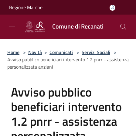
Salta al contenuto principale
Regione Marche
Comune di Recanati
Home
>
Novità
>
Comunicati
>
Servizi Sociali
>
Avviso pubblico beneficiari intervento 1.2 pnrr - assistenza
personalizzata anziani
Avviso pubblico
beneficiari intervento
1.2 pnrr - assistenza
personalizzata