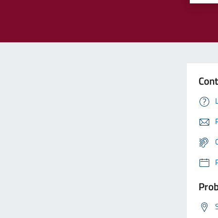
Cont
Prob