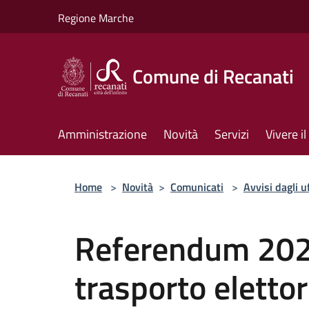
Salta al contenuto principale
Regione Marche
Comune di Recanati
Amministrazione
Novità
Servizi
Vivere 
Home
>
Novità
>
Comunicati
>
Avvisi dagli uf
Referendum 2025
trasporto elettori