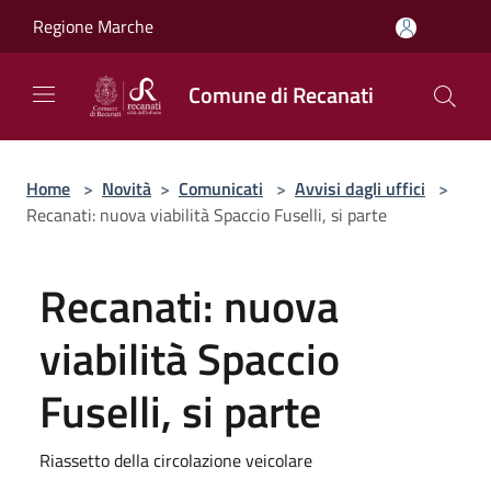
Salta al contenuto principale
Regione Marche
Comune di Recanati
Home
>
Novità
>
Comunicati
>
Avvisi dagli uffici
>
Recanati: nuova viabilità Spaccio Fuselli, si parte
Recanati: nuova
viabilità Spaccio
Fuselli, si parte
Riassetto della circolazione veicolare