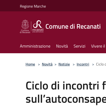
Salta al contenuto principale
Regione Marche
Comune di Recanati
Amministrazione
Novità
Servizi
Vivere 
Home
>
Novità
>
Notizie
>
Incontri
>
Ciclo 
Ciclo di incontri
sull’autoconsap