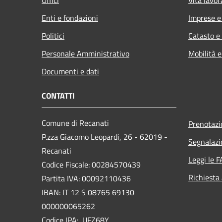
Enti e fondazioni
Imprese 
Politici
Catasto e
Personale Amministrativo
Mobilità e
Documenti e dati
CONTATTI
Comune di Recanati
Prenotaz
P.zza Giacomo Leopardi, 26 - 62019 -
Segnalazi
Recanati
Leggi le 
Codice Fiscale: 00284570439
Richiesta
Partita IVA: 00092110436
IBAN: IT 12 S 08765 69130
000000065262
Codice IPA: UFZ68Y