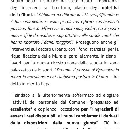
Subito dopo, il sindaco ha sottolineato l’importanza
degli interventi sul territorio, pilastro degli
obiettivi
della Giunta
: “
Abbiamo modificato la ZTL semplificandone
il funzionamento. A volte piccoli ma efficaci cambiamenti
possono fare la differenza. Il maltempo, inoltre, ha imposto
nuove sfide da risolvere, soprattutto nelle strade rurali che
hanno riportato i danni maggiori
”. Proseguono anche gli
interventi sul decoro urbano, con i fondi stanziati per la
riqualificazione delle Mura e, parallelamente, iniziano i
lavori per la nuova ricostruzione della scuola in zona
palazzetto dello sport. “
Da anni si parlava di riprendere in
mano la questione e noi l’abbiamo portata in Giunta
– ha
detto in merito Pepa.
Il sindaco si è ulteriormente soffermato ad elogiare
l’attività del personale del Comune, “
preparato ed
eccellente”
e
cogliendo l’occasione
per “ringraziarli di
essersi resi disponibili ai nuovi cambiamenti derivati
dalle disposizioni della nuova giunta”
. Ciò ha