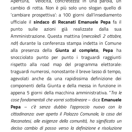
Apertura, velocità, concretezza: in una parola, un
cambio di rotta. Non è più solo uno slogan quello di
‘cambiare prospettiva’: a 100 giorni dall’insediamento
ufficiale il
sindaco di Recanati Emanuele Pepa
fa il
punto sulle azioni già realizzate dalla sua
Amministrazione. Questa mattina (
mercoledì 2 ottobre,
ndr
) durante la conferenza stampa indetta in Comune
alla presenza della
Giunta al completo
,
Pepa
ha
snocciolato punto per punto i traguardi raggiunti
rispetto alla road map del programma elettorale:
traguardi numerosi, nonostante il breve lasso di tempo,
agevolati anche da una rapidissima definizione dei
componenti della Giunta e della messa in funzione in
appena 5 giorni della macchina amministrativa. “
Tra le
cose fondamentali che vorrei sottolineare
– dice
Emanuele
Pepa
–
c’è senza dubbio l’approccio nuovo con la
cittadinanza: aver aperto il Palazzo Comunale, la casa dei
Recanatesi, alle esigenze della comunità, ha significato un
deciso cambio di passo verso la definizione e risoluzione