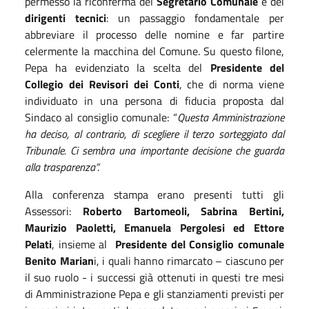
permesso la riconferma del
Segretario Comunale
e dei
dirigenti tecnici
: un passaggio fondamentale per
abbreviare il processo delle nomine e far partire
celermente la macchina del Comune. Su questo filone,
Pepa ha evidenziato la scelta del
Presidente del
Collegio dei Revisori dei Conti
, che di norma viene
individuato in una persona di fiducia proposta dal
Sindaco al consiglio comunale: “
Questa Amministrazione
ha deciso, al contrario, di scegliere il terzo sorteggiato dal
Tribunale. Ci sembra una importante decisione che guarda
alla trasparenza”.
Alla conferenza stampa erano presenti tutti gli
Assessori:
Roberto Bartomeoli, Sabrina Bertini,
Maurizio Paoletti, Emanuela Pergolesi ed Ettore
Pelati
, insieme al
Presidente del Consiglio comunale
Benito Marian
i, i quali hanno rimarcato – ciascuno per
il suo ruolo - i successi già ottenuti in questi tre mesi
di Amministrazione Pepa e gli stanziamenti previsti per