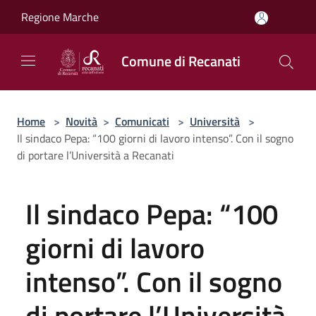
Salta al contenuto principale
Regione Marche
Comune di Recanati
Home
>
Novità
>
Comunicati
>
Università
>
Il sindaco Pepa: “100 giorni di lavoro intenso”. Con il sogno
di portare l’Università a Recanati
Il sindaco Pepa: “100
giorni di lavoro
intenso”. Con il sogno
di portare l’Università