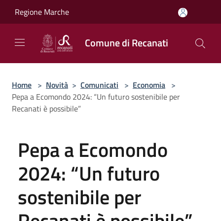
Salta al contenuto principale
Regione Marche
Comune di Recanati
Home
>
Novità
>
Comunicati
>
Economia
>
Pepa a Ecomondo 2024: “Un futuro sostenibile per
Recanati è possibile”
Pepa a Ecomondo
2024: “Un futuro
sostenibile per
Recanati è possibile”