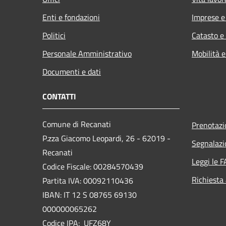
Enti e fondazioni
Imprese 
Politici
Catasto e
Personale Amministrativo
Mobilità e
Documenti e dati
CONTATTI
Comune di Recanati
Prenotaz
P.zza Giacomo Leopardi, 26 - 62019 -
Segnalazi
Recanati
Leggi le 
Codice Fiscale: 00284570439
Richiesta
Partita IVA: 00092110436
IBAN: IT 12 S 08765 69130
000000065262
Codice IPA: UFZ68Y