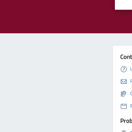
Cont
Prob