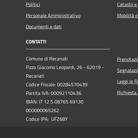
Politici
Catasto e
Personale Amministrativo
Mobilità e
Documenti e dati
CONTATTI
Comune di Recanati
Prenotaz
P.zza Giacomo Leopardi, 26 - 62019 -
Segnalazi
Recanati
Leggi le 
Codice Fiscale: 00284570439
Richiesta
Partita IVA: 00092110436
IBAN: IT 12 S 08765 69130
000000065262
Codice IPA: UFZ68Y
PEC:
comune.recanati@emarche.it