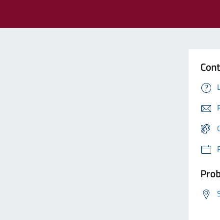
Cont
Prob