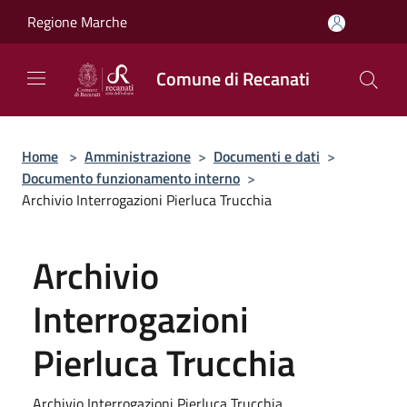
Salta al contenuto principale
Regione Marche
Comune di Recanati
Home
>
Amministrazione
>
Documenti e dati
>
Documento funzionamento interno
>
Archivio Interrogazioni Pierluca Trucchia
Archivio
Interrogazioni
Pierluca Trucchia
Archivio Interrogazioni Pierluca Trucchia